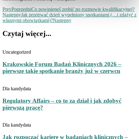
Prev
Poprzedni
Co powinieneś zrobić po rozmowie kwalifikacyjnej?
Następny
Jak przetrwać dzień wypełniony spotkaniami (…i zdążyć z
własnymi obowiązkami)?
Następny
Czytaj więcej...
Uncategorized
Krakowskie Forum Badań Klinicznych 2026 –
pierwsze takie spotkanie branży już w czerwcu
Dla kandydata
Regulatory Affairs – co to za dział i jak zdobyć
pierwszą pracę?
Dla kandydata
Jak rozpocząć karierę w badaniach klinicznych –