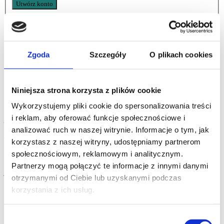
Podróże i praca jednocześnie. Jak
Zgoda
Szczegóły
O plikach cookies
czerpać z nich jak najwięcej korzyści?
Wróć do bloga
Niniejsza strona korzysta z plików cookie
Podróże i praca jednocześnie? Brzmi jak spore wyzwanie, ale
Wykorzystujemy pliki cookie do spersonalizowania treści
mamy kilka wskazówek, które pozwolą Ci je połączyć i odnieść
i reklam, aby oferować funkcje społecznościowe i
jak najwięcej korzyści.
analizować ruch w naszej witrynie. Informacje o tym, jak
Jeśli Twoja praca Ci na to pozwala, spróbuj nadgonić swoją listę
korzystasz z naszej witryny, udostępniamy partnerom
zadań i wykonać część z nich jeszcze przed wyjazdem. Umożliwi
Ci to spokojne zaplanowanie urlopu na podróż bez zastanawiania
społecznościowym, reklamowym i analitycznym.
się nad obowiązkami, które wciąż na Ciebie czekają. Nie wybiegaj
Partnerzy mogą połączyć te informacje z innymi danymi
jednak zbytnio naprzód – ostatnią rzeczą, jaką chcesz sobie zrobić
otrzymanymi od Ciebie lub uzyskanymi podczas
przed podróżą jest dodatkowy stres.
korzystania z ich usług.
Sprawdź strefy czasowe, które będziesz przekraczać i na tej
podstawie zaplanuj swoje przygotowania. Jeśli wiesz, że Twoja
podróż samolotem potrwa kilka godzin, spożytkuj swój czas przed
Wybór