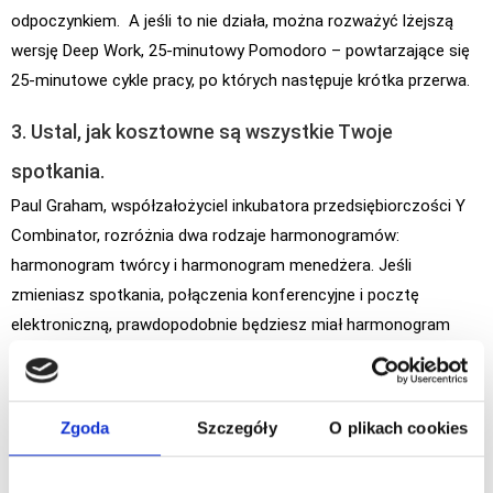
odpoczynkiem. A jeśli to nie działa, można rozważyć lżejszą
wersję Deep Work, 25-minutowy Pomodoro – powtarzające się
25-minutowe cykle pracy, po których następuje krótka przerwa.
3. Ustal, jak kosztowne są wszystkie Twoje
spotkania.
Paul Graham, współzałożyciel inkubatora przedsiębiorczości Y
Combinator, rozróżnia dwa rodzaje harmonogramów:
harmonogram twórcy i harmonogram menedżera. Jeśli
zmieniasz spotkania, połączenia konferencyjne i pocztę
elektroniczną, prawdopodobnie będziesz miał harmonogram
spotkań menedżerów. Menedżerowie mają tendencję do
organizowania swoich dni w jednogodzinne bloki czasu.
Domyślnie “zmieniają to, co robią co godzinę”. Twórcy to
Zgoda
Szczegóły
O plikach cookies
zazwyczaj pisarze, programiści i artyści. Ich praca wymaga
długiego, nieprzerwanego czasu. Harmonogramy spotkań