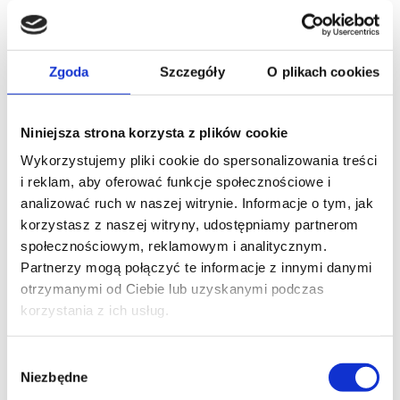
FAQ
O nas
Kontakt
O Pharma jobs
Oferta employer brandingu
Zgoda
Szczegóły
O plikach cookies
Raport płac
Blog
Zaloguj
Zarejestruj
Niniejsza strona korzysta z plików cookie
Wykorzystujemy pliki cookie do spersonalizowania treści
My Bids
i reklam, aby oferować funkcje społecznościowe i
analizować ruch w naszej witrynie. Informacje o tym, jak
Pharma jobs
korzystasz z naszej witryny, udostępniamy partnerom
My Bids
społecznościowym, reklamowym i analitycznym.
Zaloguj
Zarejestruj
Partnerzy mogą połączyć te informacje z innymi danymi
otrzymanymi od Ciebie lub uzyskanymi podczas
korzystania z ich usług.
Wybór
Niezbędne
22500
Zasięg ofert pracy.
zgody