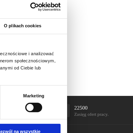
O plikach cookies
ołecznościowe i analizować
artnerom społecznościowym,
anymi od Ciebie lub
Marketing
22500
Zasięg ofert pracy.
ezwól na wszystkie