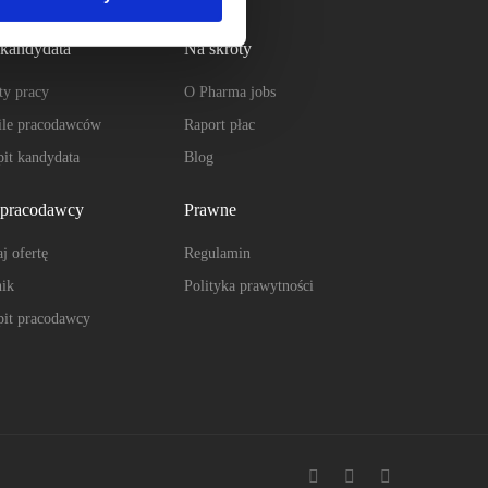
 kandydata
Na skróty
ty pracy
O Pharma jobs
ile pracodawców
Raport płac
it kandydata
Blog
 pracodawcy
Prawne
j ofertę
Regulamin
ik
Polityka prawytności
it pracodawcy