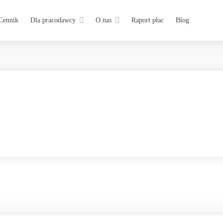
Cennik
Dla pracodawcy
O nas
Raport płac
Blog