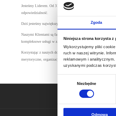
Jesteśmy Liderem. Od 31 lat dostarczamy leki, które ratują ludzk
odpowiedzialność.
Zgoda
Dziś jesteśmy największym w Polsce dystrybutorem leków do le
Naszymi Klientami są farmaceuci, szpitale, jak również firmy 
Niniejsza strona korzysta z
kompleksowe usługi w zakresie wdrożenia leku, jego magazynowa
Wykorzystujemy pliki cookie 
Korzystając z naszych doświadczeń, doskonalimy funkcjonowani
ruch w naszej witrynie. Inf
reklamowym i analitycznym. 
merytoryczne, organizacyjne i prawne.
uzyskanymi podczas korzysta
Wybór
Niezbędne
zgody
Odmowa