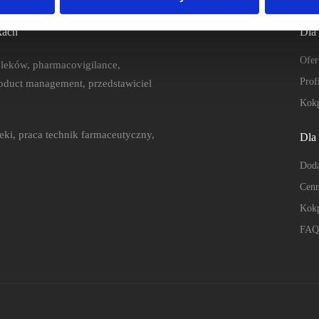
kach
Dla
Ofer
a leków, pharmacovigilance,
Prof
roduct management, przedstawiciel
Kokp
teki, praca technik farmaceutyczny,
Dla
Doda
Cenn
Kokp
FAQ