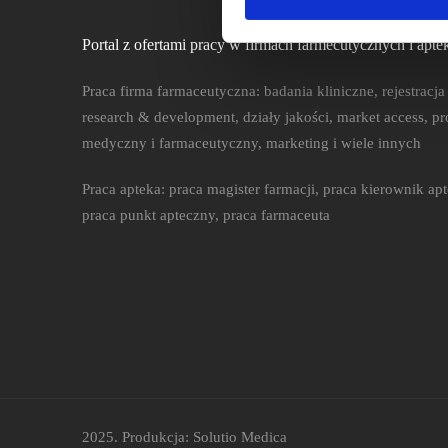
Portal z ofertami pracy w firmach farmecutycznych i apte
Praca firma farmaceutyczna: badania kliniczne, rejestracj
research & development, działy jakości, market access, p
medyczny i farmaceutyczny, marketing i wiele innych
Praca apteka: praca magister farmacji, praca kierownik ap
praca punkt apteczny, praca farmaceuta
2025. Produkcja: Solutio Medica