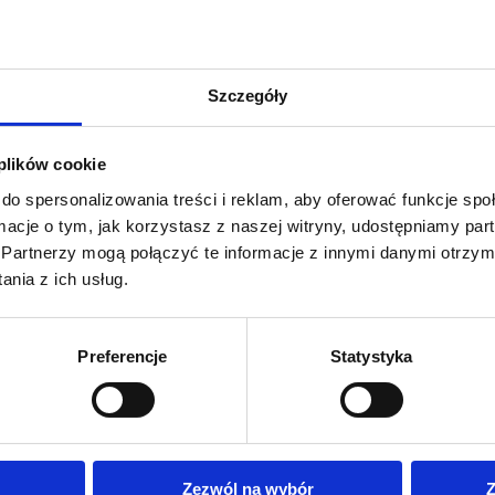
ie życie i zdrowie. To misja, która nakłada na nas wielką
Szczegóły
cznictwa zamkniętego i jedną z największych hurtowni farmaceutycznych.
produkujące leki. Naszym Partnerom zapewniamy profesjonalne i
 plików cookie
nia i dystrybucji na polskim rynku.
do spersonalizowania treści i reklam, aby oferować funkcje sp
e rynku farmaceutycznego w Polsce, kreując nowe rozwiązania
ormacje o tym, jak korzystasz z naszej witryny, udostępniamy p
Partnerzy mogą połączyć te informacje z innymi danymi otrzym
nia z ich usług.
Preferencje
Statystyka
Zezwól na wybór
Z