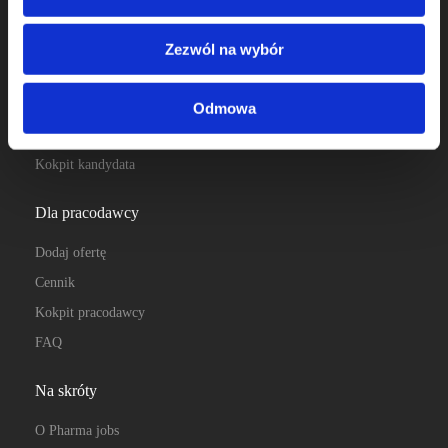
praca farmaceuta
Zezwól na wybór
Dla kandydata
Oferty pracy
Odmowa
Profile pracodawców
Kokpit kandydata
Dla pracodawcy
Dodaj ofertę
Cennik
Kokpit pracodawcy
FAQ
Na skróty
O Pharma jobs