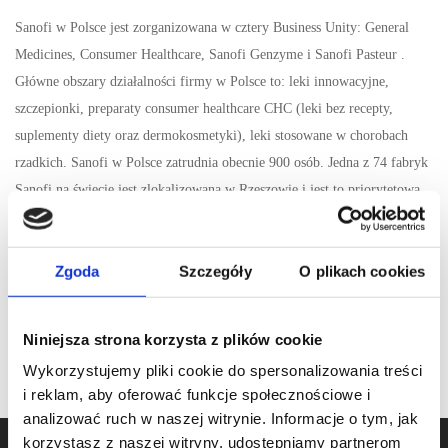
Sanofi w Polsce jest zorganizowana w cztery Business Unity: General
Medicines, Consumer Healthcare, Sanofi Genzyme i Sanofi Pasteur .
Główne obszary działalności firmy w Polsce to: leki innowacyjne,
szczepionki, preparaty consumer healthcare CHC (leki bez recepty,
suplementy diety oraz dermokosmetyki), leki stosowane w chorobach
rzadkich. Sanofi w Polsce zatrudnia obecnie 900 osób. Jedna z 74 fabryk
Sanofi na świecie jest zlokalizowana w Rzeszowie i jest to priorytetowa
inwestycja Sanofi w Polsce. W zakładzie produkcyjnym w Rzeszowie,
zatrudniającym blisko 300 osób, co roku produkowanych jest 60 mln
Zgoda
Szczegóły
O plikach cookies
opakowań leków i kosmetyków, z czego połowa jest eksportowana do 23
krajów w Europie i na świecie. Firma posiada również w Polsce centrum
dystrybucyjne w Błoniu.
Niniejsza strona korzysta z plików cookie
Wykorzystujemy pliki cookie do spersonalizowania treści
i reklam, aby oferować funkcje społecznościowe i
analizować ruch w naszej witrynie. Informacje o tym, jak
korzystasz z naszej witryny, udostępniamy partnerom