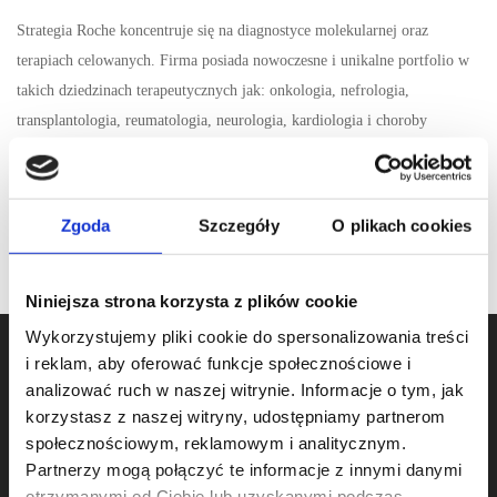
Strategia Roche koncentruje się na diagnostyce molekularnej oraz
terapiach celowanych. Firma posiada nowoczesne i unikalne portfolio w
takich dziedzinach terapeutycznych jak: onkologia, nefrologia,
transplantologia, reumatologia, neurologia, kardiologia i choroby
zakaźne. Jest też liderem w diagnostyce medycznej – dostarcza systemy
umożliwiające szybkie i dokładne wykrywanie chorób oraz
monitorowanie ich przebiegu.
Zgoda
Szczegóły
O plikach cookies
Niniejsza strona korzysta z plików cookie
Wykorzystujemy pliki cookie do spersonalizowania treści
i reklam, aby oferować funkcje społecznościowe i
analizować ruch w naszej witrynie. Informacje o tym, jak
korzystasz z naszej witryny, udostępniamy partnerom
społecznościowym, reklamowym i analitycznym.
22500
Partnerzy mogą połączyć te informacje z innymi danymi
Zasięg ofert pracy.
otrzymanymi od Ciebie lub uzyskanymi podczas