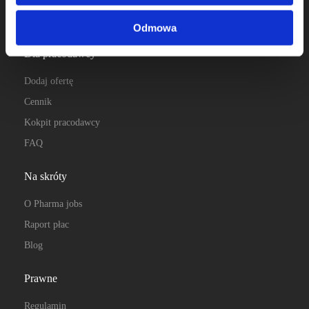
Kokpit kandydata
Odmowa
Dla pracodawcy
Dodaj ofertę
Cennik
Kokpit pracodawcy
FAQ
Na skróty
O Pharma jobs
Raport płac
Blog
Prawne
Regulamin