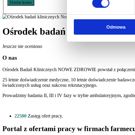
Odmowa
Ośrodek badań klinicznych No
Jeszcze nie oceniono
O nas
Ośrodek Badań Klinicznych NOWE ZDROWIE powstał z połączenia wied
25 letnie doświadczenie medyczne, 10 letnie doświadczenie badawcz
świadczonych usług oraz sukcesu rekrutacyjnego.
Prowadzimy badania II, III i IV fazy w trybie ambulatoryjnym, zgo
22500
Zasięg ofert pracy.
Portal z ofertami pracy w firmach farmec