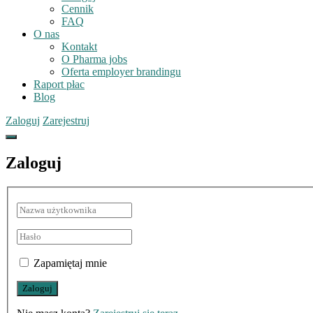
Cennik
FAQ
O nas
Kontakt
O Pharma jobs
Oferta employer brandingu
Raport płac
Blog
Zaloguj
Zarejestruj
Zaloguj
Zapamiętaj mnie