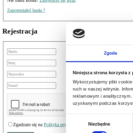
Nie masz konta?
Zarejestruj się teraz
Zapomniałeś hasła ?
Rejestracja
Zgoda
Niniejsza strona korzysta z
Wykorzystujemy pliki cookie 
ruch w naszej witrynie. Inf
reklamowym i analitycznym. 
uzyskanymi podczas korzysta
Wybór
Niezbędne
zgody
Zgadzam się na
Polityka prywatności