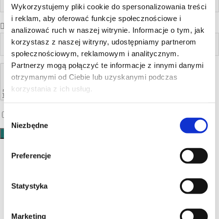
Wykorzystujemy pliki cookie do spersonalizowania treści
i reklam, aby oferować funkcje społecznościowe i
analizować ruch w naszej witrynie. Informacje o tym, jak
korzystasz z naszej witryny, udostępniamy partnerom
społecznościowym, reklamowym i analitycznym.
Partnerzy mogą połączyć te informacje z innymi danymi
otrzymanymi od Ciebie lub uzyskanymi podczas
korzystania z ich usług.
Zgadzam się na
Polityka prywatności
Wybór
Niezbędne
zgody
Preferencje
Farmina
Statystyka
Jeszcze nie oceniono
O nas
Marketing