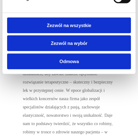
Jesteśmy obecni w aptece, na sali operacyjnej i w
pogotowiu – tam, gdzie potrzebna jest pierwsza
pomoc: w ulżeniu bólu niemowlętom, dzieciom i
Zezwól na wszystkie
dorosłym, w dezynfekcji ran i przy zabiegach
chirurgicznych. Jesteśmy tam, gdzie trzeba łagodzić
Zezwól na wybór
stany chorobowe: dermatologiczne, przewodu
pokarmowego, laryngologiczne, krążeniowe,
Odmowa
ginekologiczne. Polegamy na nieszablonowych
działaniach, aby zawsze znaleźć optymalne
rozwiązanie terapeutyczne – skuteczny i bezpieczny
lek w przystępnej cenie. W epoce globalizacji i
wielkich koncernów nasza firma jako zespół
specjalistów działających z pasją, zachowuje
elastyczność, nowatorstwo i swoją unikalność. Daje
nam to podstawy twierdzić, że wszystko co robimy,
robimy w trosce o zdrowie naszego pacjenta – w