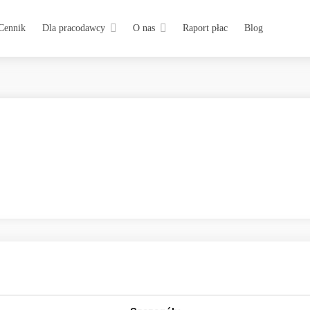
Cennik
Dla pracodawcy
O nas
Raport płac
Blog
nauki. Od czasów założenia Biogen w 1978 roku przez Charlesa