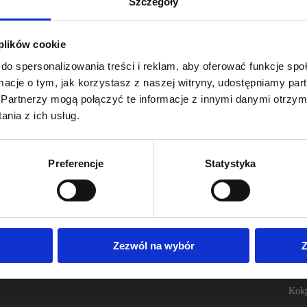
Szczegóły
listów – Waltera Gilberta i Phillipa Sharpa jesteśmy jedną z pierwszych
dania naukowe. Szczególnie w ostatniej dekadzie, firma za cel postawiła
 plików cookie
do spersonalizowania treści i reklam, aby oferować funkcje sp
ormacje o tym, jak korzystasz z naszej witryny, udostępniamy p
Partnerzy mogą połączyć te informacje z innymi danymi otrzym
nia z ich usług.
Preferencje
Statystyka
kach
Dla
Zezwól na wybór
Z
Ofer
a leków, pharmacovigilance,
Prof
roduct management, przedstawiciel
Kokp