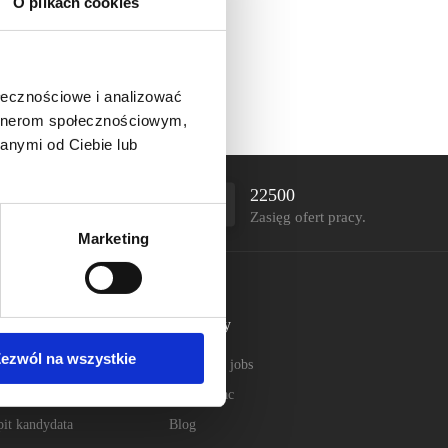
O plikach cookies
ołecznościowe i analizować
artnerom społecznościowym,
anymi od Ciebie lub
22500
Zasięg ofert pracy.
Marketing
 kandydata
Na skróty
ezwól na wszystkie
ty pracy
O Pharma jobs
ile pracodawców
Raport płac
it kandydata
Blog