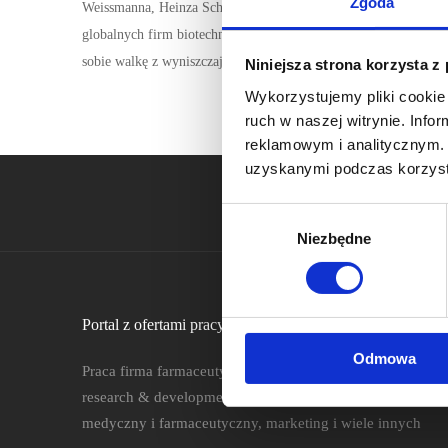
Zgoda
Weissmanna, Heinza Schallera, Kennetha Murraya oraz dwóch nob
globalnych firm biotechnologicznych, która prowadzi wiodące ba
sobie walkę z wyniszczającymi chorobami neurologicznymi.
Niniejsza strona korzysta z
Wykorzystujemy pliki cookie 
ruch w naszej witrynie. Inf
reklamowym i analitycznym. 
uzyskanymi podczas korzysta
Wybór
Niezbędne
zgody
Portal z ofertami pracy w firmach farmecutycznych i apte
Odmowa
Praca firma farmaceutyczna: badania kliniczne, rejestracj
research & development, działy jakości, market access, p
medyczny i farmaceutyczny, marketing i wiele innych